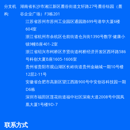
分支机
湖南省长沙市湘江新区麓谷街道文轩路27号麓谷钰园（麓
构:
谷企业广场）F3栋201
江苏省苏州市苏州工业园区通园路699号港华大厦6楼
604室
浙江省杭州市余杭区仓前街道仓兴街1390号数字·健康小
镇9幢B座401-2室
浙江省绍兴市柯桥区齐贤街道柯桥经济开发区西环路586
号科创大夏B座1605-1606室
贵州省贵阳市观山湖区长岭街道贵州金融城一期10号楼
12层2-11号
安徽省合肥市高新区望江西路900号中安创谷科技园一期
D6栋
深圳市福田区莲花街道福中社区深南大道2008号中国凤
凰大厦1号楼9D-7
联系方式