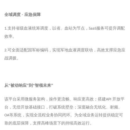
全域调度
· 应急保障
支持省级血液统筹调度，以省、血站为节点，
服务可提升调配
1.
SaaS
效率。
可全面适配国军标编码，实现军地血液调度联动，高效支撑应急应
2.
战调拨。
从
“被动响应”到“智领未来”
该平台采用微服务架构，操作更流畅、响应更高效；搭建
开放平
API
台，无偿开放基础接口，打破系统壁垒；深度融合无纸化、射频、
等系统，实现全流程业务协同闭环。为全域业务运转提供稳定可
OA
靠的底层保障，支撑高峰场景下的持续高效运行。