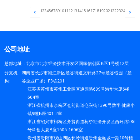
1
2
3
4
5
6
7
8
9
10
11
12
13
14
15
16
17
18
19
20
21
22
23
24
公司地址
总部地址：北京市北京经济技术开发区国家信创园B区1号楼12层
分支机
湖南省长沙市湘江新区麓谷街道文轩路27号麓谷钰园（麓
构:
谷企业广场）F3栋201
江苏省苏州市苏州工业园区通园路699号港华大厦6楼
604室
浙江省杭州市余杭区仓前街道仓兴街1390号数字·健康小
镇9幢B座401-2室
浙江省绍兴市柯桥区齐贤街道柯桥经济开发区西环路586
号科创大夏B座1605-1606室
贵州省贵阳市观山湖区长岭街道贵州金融城一期10号楼