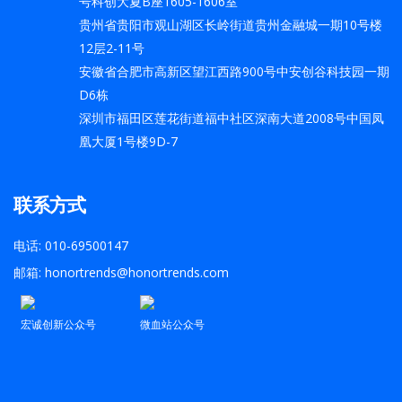
号科创大夏B座1605-1606室
贵州省贵阳市观山湖区长岭街道贵州金融城一期10号楼
12层2-11号
安徽省合肥市高新区望江西路900号中安创谷科技园一期
D6栋
深圳市福田区莲花街道福中社区深南大道2008号中国凤
凰大厦1号楼9D-7
联系方式
电话: 010-69500147
邮箱: honortrends@honortrends.com
宏诚创新公众号
微血站公众号