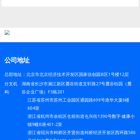
公司地址
总部地址：北京市北京经济技术开发区国家信创园B区1号楼12层
分支机
湖南省长沙市湘江新区麓谷街道文轩路27号麓谷钰园（麓
构:
谷企业广场）F3栋201
江苏省苏州市苏州工业园区通园路699号港华大厦6楼
604室
浙江省杭州市余杭区仓前街道仓兴街1390号数字·健康小
镇9幢B座401-2室
浙江省绍兴市柯桥区齐贤街道柯桥经济开发区西环路586